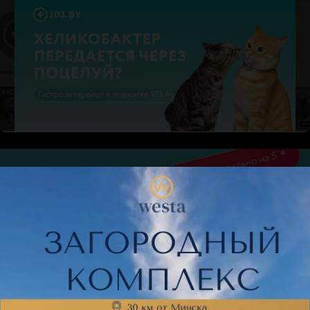
большое разнообразие игр в игровых автоматах
Novomatic.
Novomatic — современные австрийские игровые
автоматы, одни из самых лучших и популярных во всем
мире. Игроки ценят их за огромное разнообразие игр и
высокую вероятность выигрыша. С помощью этих
аппаратов вы можете найти золото фараонов,
отправиться в кругосветное путешествие, собрать
жемчуга на морском дне, поиграть в карты, улететь в
космос. Испытайте себя в этих и многих других
приключениях и получите награду.
Клуб «Фараон» заботится о своих посетителях. Для вас
― бесплатные напиткичай, кофе, вода, лимонад),
конфеты, сигареты. В баре вы можете поесть, заказать
спиртное и различные коктейли. Для VIP клиентов весь
ассортимент бара бесплатно. Доброжелательный
персонал будет рад пообщаться с вами: ответить на все
ваши вопросы касательно игр, объяснить их правила,