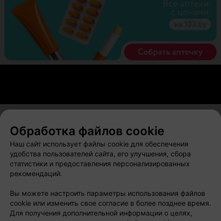
Обработка файлов cookie
О проекте
Новости проекта
Размещение рекламы
Наш сайт использует файлы cookie для обеспечения
Вакансии
Публичный договор
Способы оплаты
удобства пользователей сайта, его улучшения, сбора
статистики и предоставления персонализированных
Публичный договор по использованию сервиса
рекомендаций.
«Афиша»
Пользовательское соглашение
Вы можете настроить параметры использования файлов
cookie или изменить свое согласие в более позднее время.
Написать в поддержку
Для получения дополнительной информации о целях,
Связаться по вопросам сотрудничества